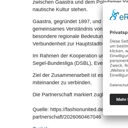
zwischen Gaastra und dem Potsdamer Yach
nautische Kultur stehen.
Gaastra, gegründet 1897, und der Potsdam
gemeinsames Verständnis von sportlicher 
besondere regionale Bedeutung: Mit der F
Verbundenheit zur Hauptstadtregion und 
Im Rahmen der Kooperation unterstützt 
Segel-Bundesliga (DSBL), Event-Aktivie
Ziel der Zusammenarbeit ist es, die geme
miteinander zu verbinden.
Die Partnerschaft markiert zugleich ein 
Quelle: https://fashionunited.de/nachri
partnerschaft/2026060467046