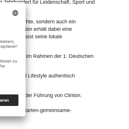
 Jahrhundert für Leidenschaft, Sport und
nge Geschichte, sondern auch ein
e Kooperation erhält dabei eine
aastra bewusst seine lokale
 Sponsoring im Rahmen der 1. Deutschen
sformaten.
munity und Lifestyle authentisch
stra unter der Führung von Clinton.
t-club-pyc-starten-gemeinsame-