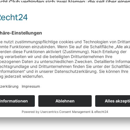
t Club verbinden sich zwei Namen, die seit über einem
er Yacht Club, gegründet 1891, teilen nicht nur ihre la
Exzellenz, Teamgeist und authentischem Segelsport. Di
irmenzentrale in Hoppegarten bei Berlin unterstreicht G
zum traditionsreichen Wassersportstandort Wannsee.
Gaastra den Club mit ausgewählten Team-Outfits, einem
rungen sowie gemeinsamen Content- und Kommunikation
insame DNA zeitgemäß zu interpretieren und Sport, Com
weiteres sichtbares Zeichen des Markenrelaunchs von Gaa
chten/mode/sportswearmarke-gaastra-und-potsdamer-yach