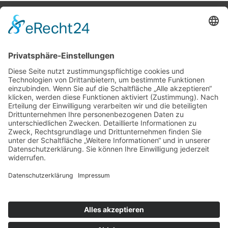
Potsdamer Yacht Club e. V.
Königstr. 3A
14109 Berlin
Tel: +49 30 805 35 58
KONTAKT
|
IMPRESSUM
|
DATENSCHUTZ