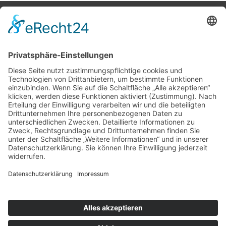
Potsdamer Yacht Club e. V.
Königstr. 3A
14109 Berlin
Tel: +49 30 805 35 58
KONTAKT
|
IMPRESSUM
|
DATENSCHUTZ