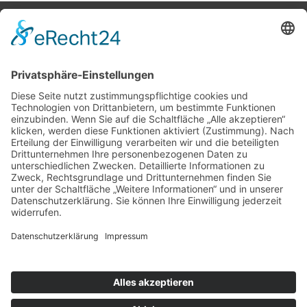
Potsdamer Yacht Club e. V.
Königstr. 3A
14109 Berlin
Tel: +49 30 805 35 58
KONTAKT
|
IMPRESSUM
|
DATENSCHUTZ