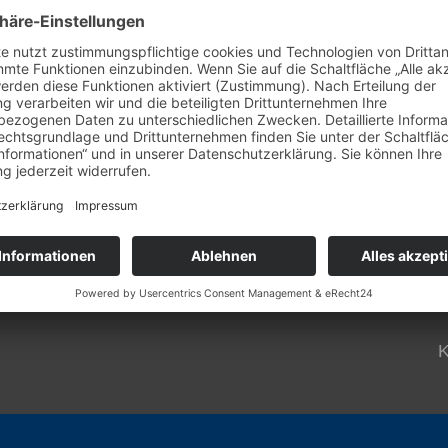
aw.de